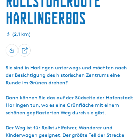
Rollstuhlroute
g
t
Harlingerbos
e
u
e
l
(2,1 km)
l
e
S
T
p
e
r
Sie sind in Harlingen unterwegs und möchten nach
i
a
der Besichtigung des historischen Zentrums eine
l
c
Runde im Grünen drehen?
e
h
n
e
Dann können Sie das auf der Südseite der Hafenstadt
:
Harlingen tun, wo es eine Grünfläche mit einem
D
schönen gepflasterten Weg durch sie gibt.
e
u
Der Weg ist für Rollstuhlfahrer, Wanderer und
t
Kinderwagen geeignet. Der größte Teil der Strecke