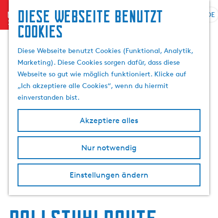
Diese Webseite benutzt
menu
DE
S
Cookies
G
p
e
r
Diese Webseite benutzt Cookies (Funktional, Analytik,
h
a
Marketing). Diese Cookies sorgen dafür, dass diese
e
c
Webseite so gut wie möglich funktioniert. Klicke auf
n
h
„Ich akzeptiere alle Cookies“, wenn du hiermit
S
e
einverstanden bist.
i
a
e
u
Akzeptiere alles
z
s
u
w
r
Nur notwendig
ä
H
h
o
l
Einstellungen ändern
m
e
e
n
p
A
a
k