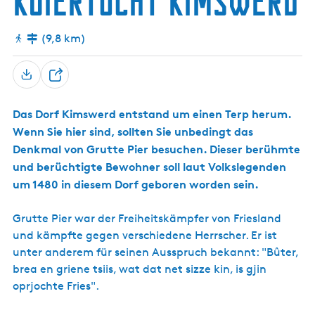
Kuiertocht Kimswerd
g
t
e
u
(9,8 km)
e
l
T
l
e
e
Das Dorf Kimswerd entstand um einen Terp herum.
i
S
Wenn Sie hier sind, sollten Sie unbedingt das
l
p
Denkmal von Grutte Pier besuchen. Dieser berühmte
e
r
n
und berüchtigte Bewohner soll laut Volkslegenden
a
um 1480 in diesem Dorf geboren worden sein.
c
h
Grutte Pier war der Freiheitskämpfer von Friesland
e
und kämpfte gegen verschiedene Herrscher. Er ist
:
unter anderem für seinen Ausspruch bekannt: "Bûter,
D
brea en griene tsiis, wat dat net sizze kin, is gjin
e
oprjochte Fries".
u
t