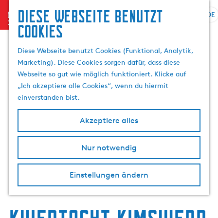
Diese Webseite benutzt
menu
DE
S
Cookies
G
p
e
r
Diese Webseite benutzt Cookies (Funktional, Analytik,
h
a
Marketing). Diese Cookies sorgen dafür, dass diese
e
c
Webseite so gut wie möglich funktioniert. Klicke auf
n
h
„Ich akzeptiere alle Cookies“, wenn du hiermit
S
e
einverstanden bist.
i
a
e
u
Akzeptiere alles
z
s
u
w
r
Nur notwendig
ä
H
h
o
l
Einstellungen ändern
m
e
e
n
p
A
a
k