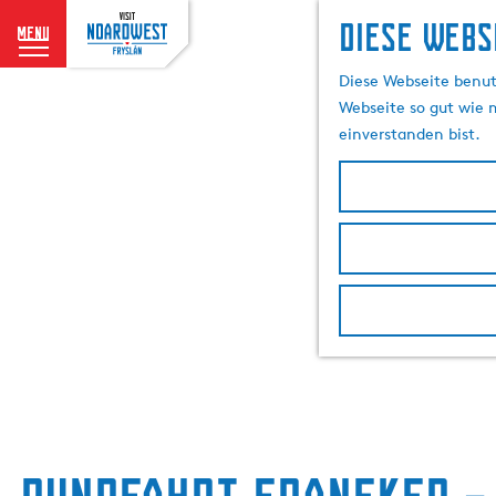
Diese Webs
menu
G
Diese Webseite benutz
e
Webseite so gut wie m
h
einverstanden bist.
e
n
S
i
e
z
u
r
H
o
m
e
p
a