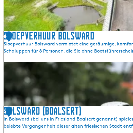
Sloepverhuur Bolsward
4
Sloepverhuur Bolsward vermietet eine geräumige, komfort
Schaluppen für 8 Personen, die Sie ohne Bootsführerschei
S
l
o
e
p
v
e
Bolsward (Boalsert)
5
r
In Bolsward (bei uns in Friesland Boalsert genannt) spiele
h
belebte Vergangenheit dieser alten friesischen Stadt ent
u