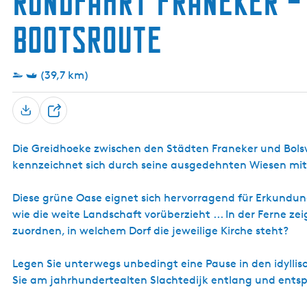
Rundfahrt Franeker – 
g
Bootsroute
e
(39,7 km)
T
e
Die Greidhoeke zwischen den Städten Franeker und Bolsw
i
kennzeichnet sich durch seine ausgedehnten Wiesen mit
l
e
Diese grüne Oase eignet sich hervorragend für Erkundu
n
wie die weite Landschaft vorüberzieht ... In der Ferne z
zuordnen, in welchem Dorf die jeweilige Kirche steht?
Legen Sie unterwegs unbedingt eine Pause in den idyllis
Sie am jahrhundertealten Slachtedijk entlang und ent