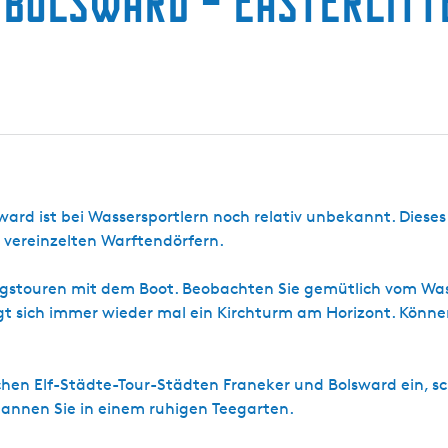
Bolsward – Easterlitt
ard ist bei Wassersportlern noch relativ unbekannt. Dieses
 vereinzelten Warftendörfern.
ngstouren mit dem Boot. Beobachten Sie gemütlich vom Was
eigt sich immer wieder mal ein Kirchturm am Horizont. Könne
chen Elf-Städte-Tour-Städten Franeker und Bolsward ein, s
spannen Sie in einem ruhigen Teegarten.