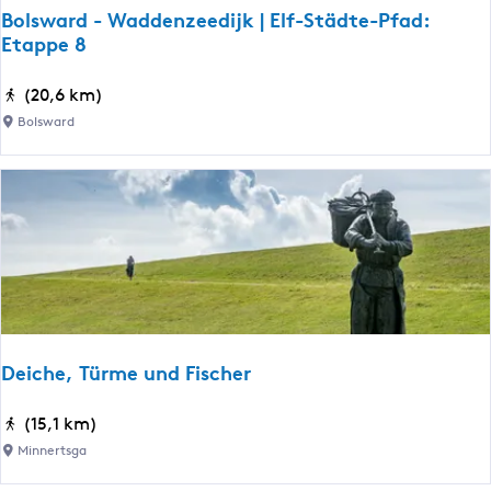
K
Bolsward - Waddenzeedijk | Elf-Städte-Pfad:
i
Etappe 8
m
s
B
(20,6 km)
w
o
Bolsward
e
l
r
s
d
w
a
r
d
-
W
a
Deiche, Türme und Fischer
d
d
D
(15,1 km)
e
e
Minnertsga
n
i
z