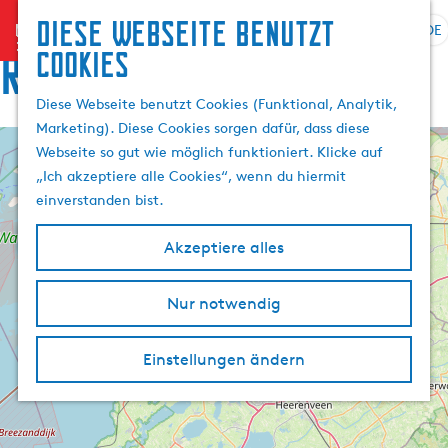
Diese Webseite benutzt
menu
DE
S
Routen
Cookies
G
p
e
r
Diese Webseite benutzt Cookies (Funktional, Analytik,
h
a
Marketing). Diese Cookies sorgen dafür, dass diese
e
c
Webseite so gut wie möglich funktioniert. Klicke auf
n
+
h
„Ich akzeptiere alle Cookies“, wenn du hiermit
E
S
e
−
l
einverstanden bist.
i
a
f
e
u
f
Akzeptiere alles
o
z
s
5
n
16
u
w
t
r
Nur notwendig
ä
e
i
H
h
F
n
o
l
i
Einstellungen ändern
e
m
e
e
n
t
r
e
n
s
o
p
A
e
u
a
k
l
t