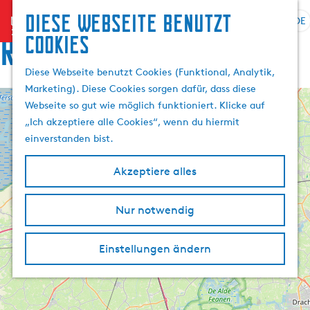
Diese Webseite benutzt
menu
DE
S
Routen
Cookies
G
p
e
r
Diese Webseite benutzt Cookies (Funktional, Analytik,
h
a
Marketing). Diese Cookies sorgen dafür, dass diese
e
c
Webseite so gut wie möglich funktioniert. Klicke auf
n
+
h
„Ich akzeptiere alle Cookies“, wenn du hiermit
S
e
−
einverstanden bist.
i
a
e
u
Akzeptiere alles
z
s
u
w
r
Nur notwendig
ä
H
h
o
l
Einstellungen ändern
m
e
e
n
p
A
a
k