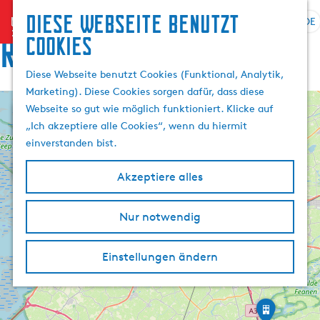
Diese Webseite benutzt
menu
DE
S
Routen
Cookies
G
p
e
r
Diese Webseite benutzt Cookies (Funktional, Analytik,
h
a
Marketing). Diese Cookies sorgen dafür, dass diese
e
c
D
Webseite so gut wie möglich funktioniert. Klicke auf
n
+
h
e
„Ich akzeptiere alle Cookies“, wenn du hiermit
S
r
e
−
K
einverstanden bist.
i
a
a
e
u
m
3
Akzeptiere alles
z
p
s
f
u
S
w
ü
e
r
S
Nur notwendig
ä
b
x
t
H
e
h
b
a
r
o
i
l
2
d
Einstellungen ändern
N
e
m
K
t
e
o
r
u
w
e
a
n
u
i
a
r
p
m
A
e
S
n
d
-
a
r
K
d
k