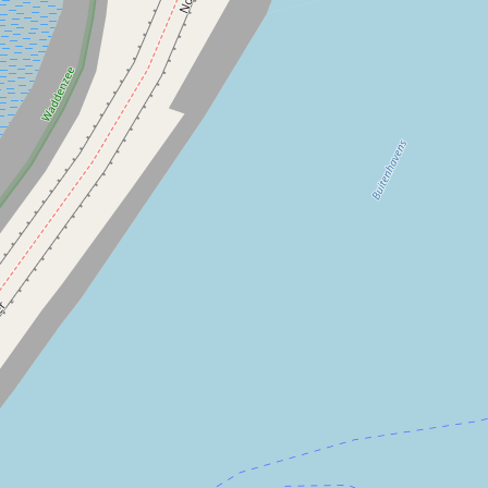
zeichnet mit Kreide an Deck wo sich Fock, Großsegel und
Klüver befinden und welche Aufgabe diese verschiedenen
Segel erfüllen. Er wirft mit alt-holländischen Worten um
sich, die auf einem Schiff doch eine ganz andere
Bedeutung als Zuhause haben.
Die Segel werden unter Anleitung von Katja gesetzt. Die
Schoten werden belegt und das Schiff schneidet durchs
Wasser. Ohne auch nur einen Tropfen Diesel, in aller Stille,
nur mit der Kraft von Wind und Tuch. Ein Wunder. Katja
oder Axel erklären Ihnen dies gern.
Das Kielwasser schäumt und glitzert, elegante
Wasservögel ergattern einen Fisch. Sie unterhalten sich
angenehm oder lesen ein gutes (Seemanns-)Buch.
Vielleicht mit den Kindern schon einmal das Muschelbuch
anschauen in Erwartung wer nachher die erste Shell-
Muschel entdeckt? Passagiere winken auf der
passierenden Fähre, sie sind bestimmt neidisch.
Die Insel oder Sandbank kommt in Sicht. Es heißt Segel
einholen. Jeder packt mit an, es scheint ein wildes