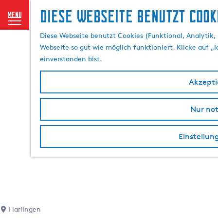
Diese Webseite benutzt Cook
menu
G
Diese Webseite benutzt Cookies (Funktional, Analytik, 
e
Webseite so gut wie möglich funktioniert. Klicke auf „
h
einverstanden bist.
e
n
Akzeptie
S
i
Nur no
e
z
u
Einstellun
r
H
o
m
e
p
Harlingen
a