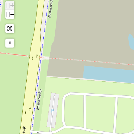
Gruppen
Ja
+
Geschäftlich
Ja
−
LGBTQIA+
Ja
Familien
Ja
Jugendliche
Ja
Schüler
Ja
Studenten
Ja
Erwachsene
Ja
Senioren
Ja
Veranstaltung im Freien
Ja