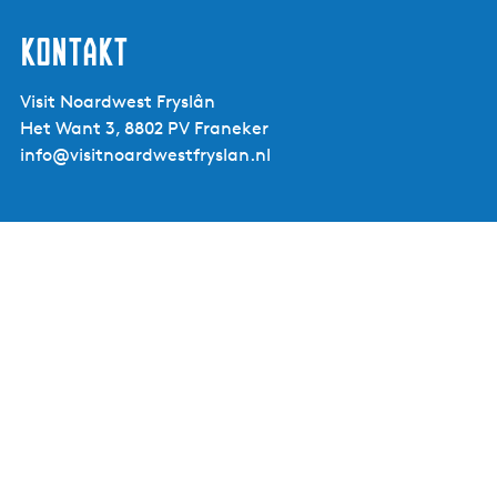
Kontakt
Visit Noardwest Fryslân
Het Want 3, 8802 PV Franeker
info@visitnoardwestfryslan.nl
Leaflet
|
Powered by Esri | Esri, HERE, Garmin, USGS, Intermap, INCREMENT P, NRCAN, Esri Japan, METI,
Esri China (Hong Kong), NOSTRA, © OpenStreetMap contributors, and the GIS User Community