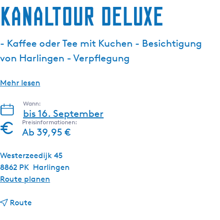
Kanaltour Deluxe
g
e
- Kaffee oder Tee mit Kuchen - Besichtigung
von Harlingen - Verpflegung
Mehr lesen
Wann:
bis 16. September
Preisinformationen:
Ab 39,95 €
Westerzeedijk 45
8862 PK
Harlingen
b
Route planen
i
b
s
Route
i
K