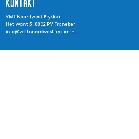
Kontakt
Visit Noardwest Fryslân
Het Want 3, 8802 PV Franeker
info@visitnoardwestfryslan.nl
Hotel
WeidumerHout