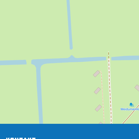
Gebäudeart:
Bauernhof
Art der Unterkunft:
Hotel
Erste-Hilfe-Posten
Ja
Restaurant (für Gäste)
Ja
Hotel- und
Ja
Gaststätteneinrichtungen
Safes vorhanden
Ja
Zimmer im Erdgeschoß
Ja
Ebenerdige Unterkunft
Ja
Unterkunft im Obergeschoss
Ja
Safe im Zimmer
Ja
Haustiere:
Haustiere nur auf Anfrage