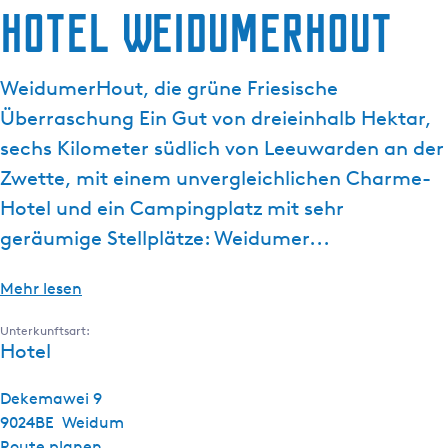
Hotel WeidumerHout
g
e
WeidumerHout, die grüne Friesische
Überraschung Ein Gut von dreieinhalb Hektar,
sechs Kilometer südlich von Leeuwarden an der
Zwette, mit einem unvergleichlichen Charme-
Hotel und ein Campingplatz mit sehr
geräumige Stellplätze: Weidumer...
Mehr lesen
Unterkunftsart:
Hotel
Dekemawei 9
9024BE
Weidum
b
Route planen