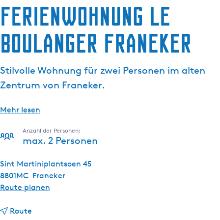
Ferienwohnung Le
g
e
Boulanger Franeker
Stilvolle Wohnung für zwei Personen im alten
Zentrum von Franeker.
Mehr lesen
Anzahl der Personen:
max. 2 Personen
Sint Martiniplantsoen 45
8801MC
Franeker
b
Route planen
i
b
s
Route