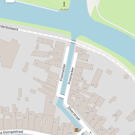
Hinweise Zugänglichkeit OV:
Franeker ist mit öffentlichen Verkehrsmitteln gut
erreichbar. Der Bahnhof ist zu Fuß erreichbar und
Bushaltestellen befinden sich in unmittelbarer Nähe. Mit
dem Zug erreichen Sie Harlingen in 15 Minuten und
Leeuwarden in 20 Minuten.
Ruhig gelegen
Ja
Im Zentrum
Ja
Entfernung zum
0.1 km
Dorf-/Stadtkern:
Anbindung mit öffentlichem
Ja
Nahverkehr
Entfernung zum Bahnhof:
0.6 km
Entfernung zum Strand:
8 km
Entfernung zum Fluss/See:
8 km
Entfernung zur Autobahn:
4 km