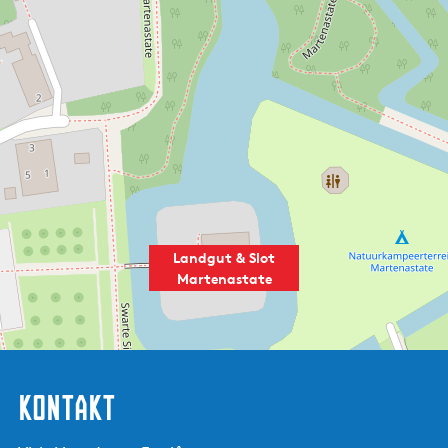
floristischen Forschungsbüro Floron) ist das Landgut
Martenastate ein reicher Fundort dieser besonderen
Pflanzen. Als Vorboten des Frühlings erscheinen zuerst die
Schneeglöckchen und die Krokusse. Danach sind unter
anderem die Holzwurzeln, die Fingerhutblume und die
Bostulpen an der Reihe. Das Glanzstück des Parks, die Allee
mit dem Haarlemer Glockenspiel, schließt die Saison der
Stinzenpflanzen ab.
Das Schloss
Im Jahr 1899 wurde der alte Landsitz abgerissen und durch
Landgut & Slot
ein „Schloss“ ersetzt. Dieses Gebäude existiert noch heute
Martenastate
und befindet sich auf der Insel im Schlossgraben. Als Ersatz
entwarf der Architekt W.C. de Groot ein Miniatur-Schloss
im neorenaissancistischen Stil, mit dem auffälligen „Sipel“,
der zwiebelförmigen Dachdeckung des Turms.
Kontakt