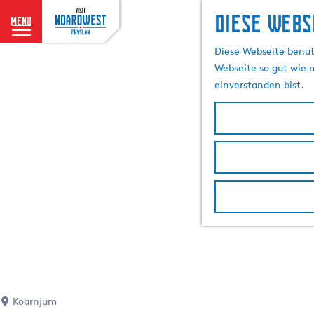
Diese Webs
menu
G
Diese Webseite benutz
e
Webseite so gut wie m
h
einverstanden bist.
e
n
S
i
e
z
u
r
H
o
m
e
p
Koarnjum
a