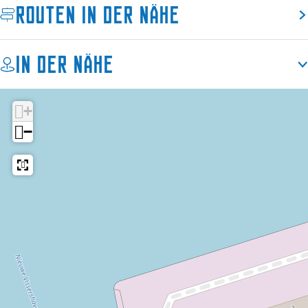
Routen in der Nähe
B
o
r
k
o
e
In der Nähe
k
n
e
J
n
u
+
J
g
u
−
g