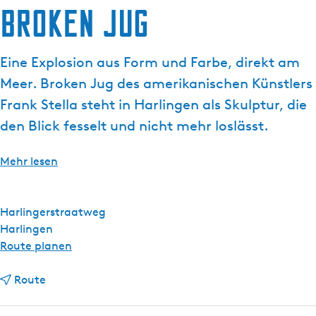
Broken Jug
g
e
Eine Explosion aus Form und Farbe, direkt am
Meer. Broken Jug des amerikanischen Künstlers
Frank Stella steht in Harlingen als Skulptur, die
den Blick fesselt und nicht mehr loslässt.
Mehr lesen
Harlingerstraatweg
Harlingen
b
Route planen
i
b
s
Route
i
B
s
r