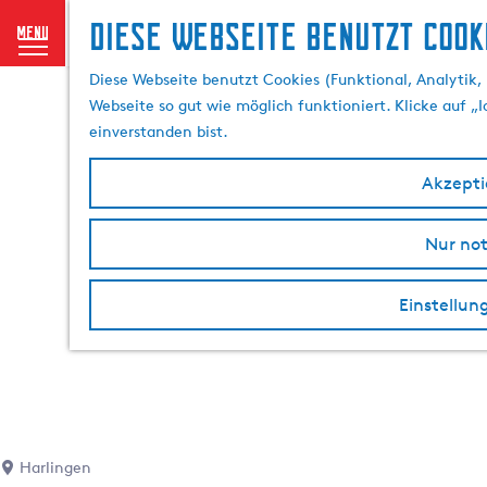
Diese Webseite benutzt Cook
menu
G
Diese Webseite benutzt Cookies (Funktional, Analytik, 
e
Webseite so gut wie möglich funktioniert. Klicke auf „
h
einverstanden bist.
e
n
Akzeptie
S
i
Nur no
e
z
u
Einstellun
r
H
o
m
e
p
Harlingen
a