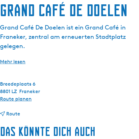
Grand Café De Doelen
g
e
Grand Café De Doelen ist ein Grand Café in
Franeker, zentral am erneuerten Stadtplatz
gelegen.
Mehr lesen
Breedeplaats 6
8801 LZ
Franeker
b
Route planen
i
b
s
Route
i
G
Das könnte dich auch
s
r
G
a