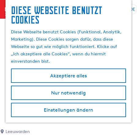
Diese Webseite benutzt
menu
DE
S
Cookies
G
p
e
r
Diese Webseite benutzt Cookies (Funktional, Analytik,
h
a
Marketing). Diese Cookies sorgen dafür, dass diese
e
c
Webseite so gut wie möglich funktioniert. Klicke auf
n
h
„Ich akzeptiere alle Cookies“, wenn du hiermit
S
e
einverstanden bist.
i
a
e
u
Akzeptiere alles
z
s
u
w
r
Nur notwendig
ä
H
h
o
l
Einstellungen ändern
m
e
e
n
p
A
Leeuwarden
a
k