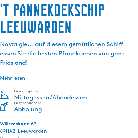
't Pannekoekschip
g
t
e
u
Leeuwarden
e
l
l
Nostalgie... auf diesem gemütlichen Schiff
e
S
essen Sie die besten Pfannkuchen von ganz
p
Friesland!
r
a
Mehr lesen
c
h
Dinner options:
e
Mittagessen/Abendessen
:
Lieferoptionen:
Abholung
D
e
Willemskade 69
u
8911AZ
Leeuwarden
t