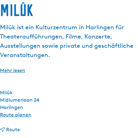
Milûk
g
e
Milûk ist ein Kulturzentrum in Harlingen für
Theateraufführungen, Filme, Konzerte,
Ausstellungen sowie private und geschäftliche
Veranstaltungen.
Mehr lesen
Milûk
Midlumerlaan 24
Harlingen
b
Route planen
i
b
s
Route
i
M