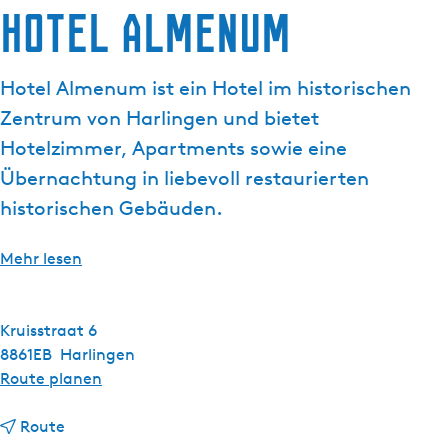
Hotel Almenum
g
e
Hotel Almenum ist ein Hotel im historischen
Zentrum von Harlingen und bietet
Hotelzimmer, Apartments sowie eine
Übernachtung in liebevoll restaurierten
historischen Gebäuden.
Mehr lesen
Kruisstraat 6
8861EB
Harlingen
b
Route planen
i
b
s
Route