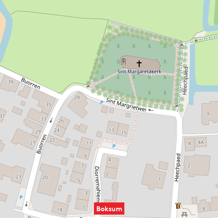
Schlacht bei Boxum statt. Jahrhunderte später wurden
hier die beiden friesischen Schriftsteller Douwe Kalma und
Ulbe van Houten geboren.
Boksum