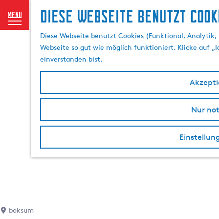
Diese Webseite benutzt Cook
menu
G
Diese Webseite benutzt Cookies (Funktional, Analytik, 
e
Webseite so gut wie möglich funktioniert. Klicke auf „
h
einverstanden bist.
e
n
Akzeptie
S
i
Nur no
e
z
u
Einstellun
r
H
o
m
e
p
boksum
a