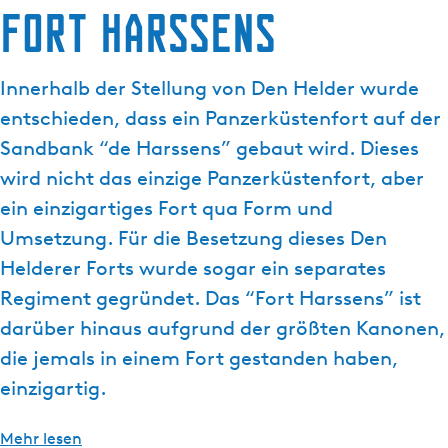
Fort Harssens
g
t
e
u
e
Innerhalb der Stellung von Den Helder wurde
l
entschieden, dass ein Panzerküstenfort auf der
l
e
Sandbank “de Harssens” gebaut wird. Dieses
S
wird nicht das einzige Panzerküstenfort, aber
p
ein einzigartiges Fort qua Form und
r
Umsetzung. Für die Besetzung dieses Den
a
c
Helderer Forts wurde sogar ein separates
h
Regiment gegründet. Das “Fort Harssens” ist
e
darüber hinaus aufgrund der größten Kanonen,
:
die jemals in einem Fort gestanden haben,
D
e
einzigartig.
u
t
Mehr lesen