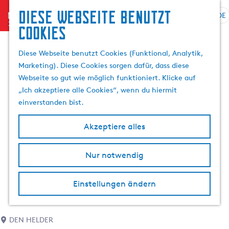
Diese Webseite benutzt
menu
DE
S
Cookies
G
p
e
r
Diese Webseite benutzt Cookies (Funktional, Analytik,
h
a
Marketing). Diese Cookies sorgen dafür, dass diese
e
c
Webseite so gut wie möglich funktioniert. Klicke auf
n
h
„Ich akzeptiere alle Cookies“, wenn du hiermit
S
e
einverstanden bist.
i
a
e
u
Akzeptiere alles
z
s
u
w
r
Nur notwendig
ä
H
h
o
l
Einstellungen ändern
m
e
e
n
p
A
DEN HELDER
a
k