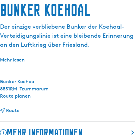
Bunker Koehoal
g
t
e
u
e
Der einzige verbliebene Bunker der Koehoal-
l
Verteidigungslinie ist eine bleibende Erinnerung
l
e
an den Luftkrieg über Friesland.
S
p
Mehr lesen
r
a
c
Bunker Koehoal
h
8851RM
Tzummarum
e
b
Route planen
:
i
D
b
s
Route
e
i
B
u
s
u
Mehr Informationen
t
B
n