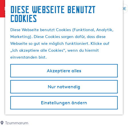
Diese Webseite benutzt
menu
DE
S
Cookies
G
p
e
r
Diese Webseite benutzt Cookies (Funktional, Analytik,
h
a
Marketing). Diese Cookies sorgen dafür, dass diese
e
c
Webseite so gut wie möglich funktioniert. Klicke auf
n
h
„Ich akzeptiere alle Cookies“, wenn du hiermit
S
e
einverstanden bist.
i
a
e
u
Akzeptiere alles
z
s
u
w
r
Nur notwendig
ä
H
h
o
l
Einstellungen ändern
m
e
e
n
p
A
Tzummarum
a
k