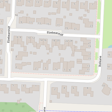
Nahverkehr:
Entfernung zum Flughafen:
90 km
Art der Unterkunft:
Bed and Breakfast
Lage:
Freistehend
Anmutung/Einrichtung der
Luxus
Unterkunft:
Erläuterung zur
Zugänglichkeit:
Blindenhund erlaubt:
Ja
Toilette:
Toilette
Hinweise Zugänglichkeit OV:
Hinweise Parkplatz: