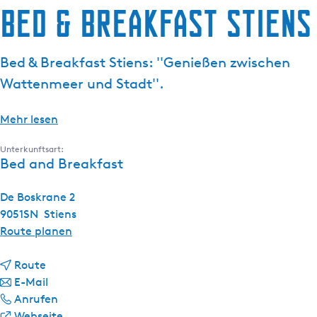
Bed & Breakfast Stiens
g
e
Bed & Breakfast Stiens: ''Genießen zwischen
Wattenmeer und Stadt''.
Mehr lesen
Unterkunftsart:
Bed and Breakfast
De Boskrane 2
9051SN
Stiens
b
Route planen
i
b
s
Route
i
b
B
E-Mail
s
i
B
e
Anrufen
B
s
e
a
d
Webseite