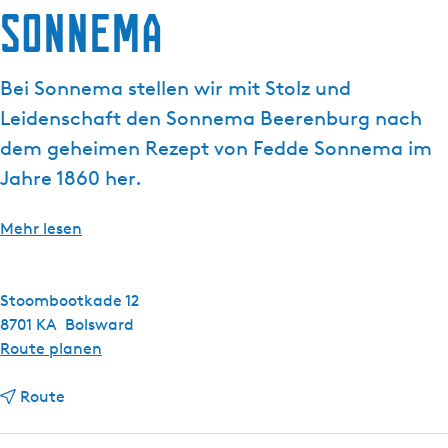
Sonnema
g
e
Bei Sonnema stellen wir mit Stolz und
Leidenschaft den Sonnema Beerenburg nach
dem geheimen Rezept von Fedde Sonnema im
Jahre 1860 her.
Mehr lesen
Stoombootkade 12
8701 KA
Bolsward
b
Route planen
i
b
s
Route
i
S
s
o