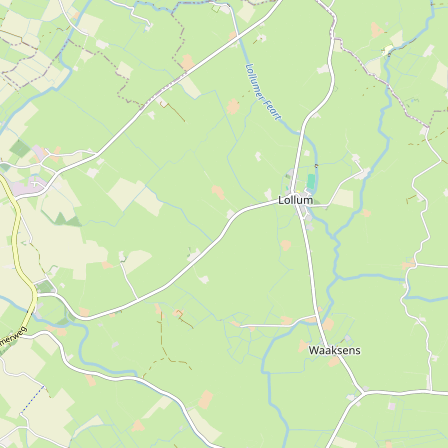
Sonnema mitgenommen. Dabei wird sofort klar, warum
Sonnema ein besonderes Getränk ist.
Die Führung dauert ungefähr 1,5 Stunden. Sie besteht aus
einem Film vom Brennvorgang, einem Blick auf den
Kräuterboden und einer Führung durch die Sonnema
Abfüllanlage.
Nach der Führung gibt es eine Verkostung. Entscheiden Sie
sich für den Sonnema Mix oder für pur?
Für Gruppen mit einer Mindestanzahl von 15 Personen sind
wir das ganze Jahr über, nach voriger Terminvereinbarung,
geöffnet. Zu bestimmten Zeiten können auch individuelle
Besucher an einer Führung teilnehmen. Die exakten Daten
finden Sie auf der Website von Sonnema.
Der Eintritt für all dieses kostet 6,50 € pro Person. Für die
Monate November und Dezember haben wir einen
speziellen Aktionspreis. Dann sind Sie für 5,00 € pro Person