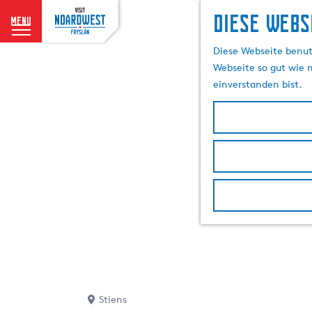
Diese Webs
menu
G
Diese Webseite benutz
e
Webseite so gut wie m
h
einverstanden bist.
e
n
S
i
e
z
u
r
H
o
m
e
p
Stiens
a