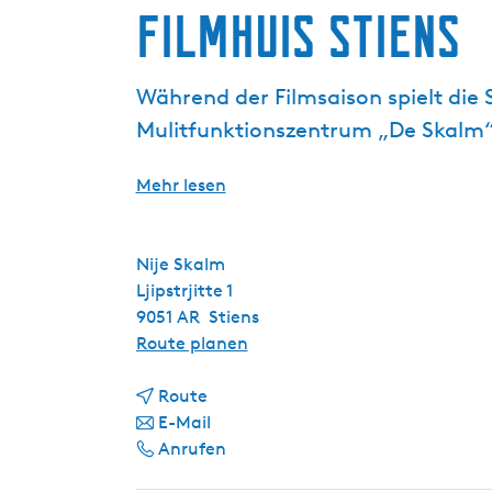
Filmhuis Stiens
g
e
Während der Filmsaison spielt die
Mulitfunktionszentrum „De Skalm“ 
Mehr lesen
Nije Skalm
Ljipstrjitte 1
9051 AR
Stiens
b
Route planen
i
b
s
Route
i
b
F
E-Mail
s
i
F
i
Anrufen
F
s
i
l