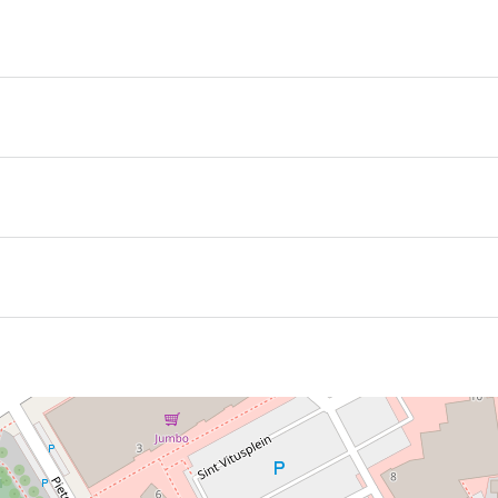
g Filmhuis Stiens jeden zweiten Montagabend einen Film im
tember bis April.
Begriff Kultur in den Mittelpunk zu rücken und mit Hilfe von 
Organisationen möglich. Die Filme sind qualitativ hochwert
se. Konsum gegen Bezahlung im Foyer. Maximale Besucherz
Reservierung empfohlen