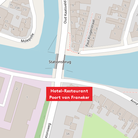
Hotel-Restaurant
Poort van Franeker