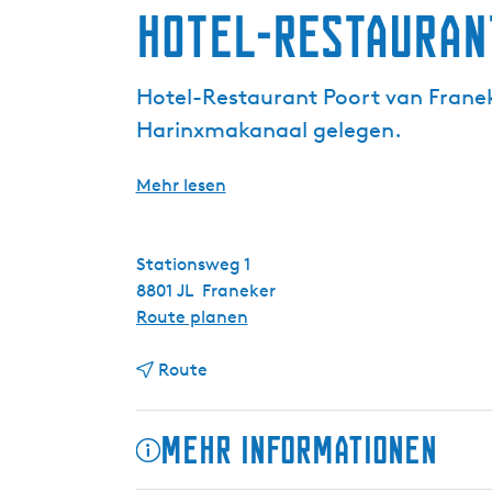
Hotel-Restauran
g
e
Hotel-Restaurant Poort van Franeke
Harinxmakanaal gelegen.
Mehr lesen
Stationsweg 1
8801 JL
Franeker
b
Route planen
i
b
s
Route
i
H
s
o
Mehr Informationen
H
t
o
e