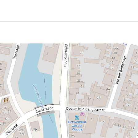
undlicher Ort zum Essen, Trinken und Übernachten in der hi
über komfortable Hotelzimmer und mehrere stimmungsvoll
hminuten vom Stadtzentrum entfernt. Die Lage am historis
eschäftsreisende.
 als auch mit öffentlichen Verkehrsmitteln gut erreichbar. 
dungen zwischen Leeuwarden und Harlingen Haven. Auch ver