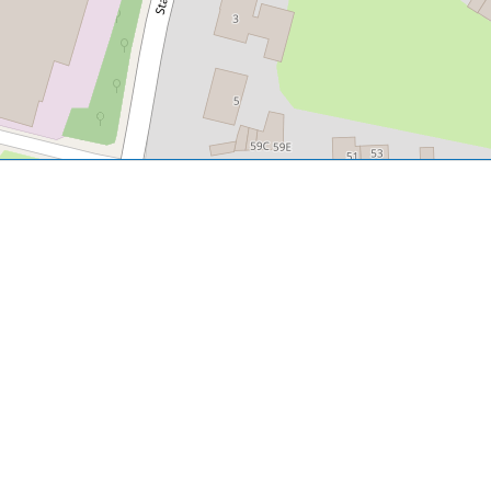
P, NRCAN, Esri Japan, METI, Esri China (Hong Kong), NOSTRA, © OpenStreetMap contributors, and the GIS 