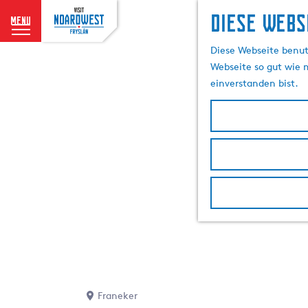
Diese Webs
menu
G
Diese Webseite benutz
e
Webseite so gut wie m
h
einverstanden bist.
e
n
S
i
e
z
u
r
H
o
m
e
p
Franeker
a