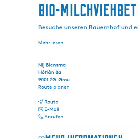
Bio-Milchviehbet
g
e
Besuche unseren Bauernhof und er
Mehr lesen
Nij Biensma
Hôflân 8a
9001 ZG
Grou
b
Route planen
i
b
s
Route
i
b
B
E-Mail
s
i
B
i
Anrufen
B
s
i
o
i
B
o
-