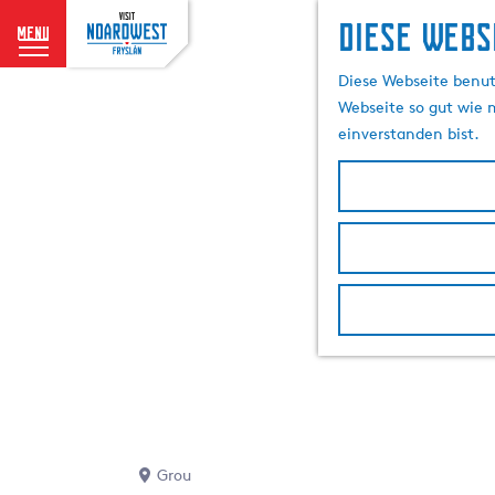
Diese Webs
menu
G
Diese Webseite benutz
e
Webseite so gut wie m
h
einverstanden bist.
e
n
S
i
e
z
u
r
H
o
m
e
p
Grou
a