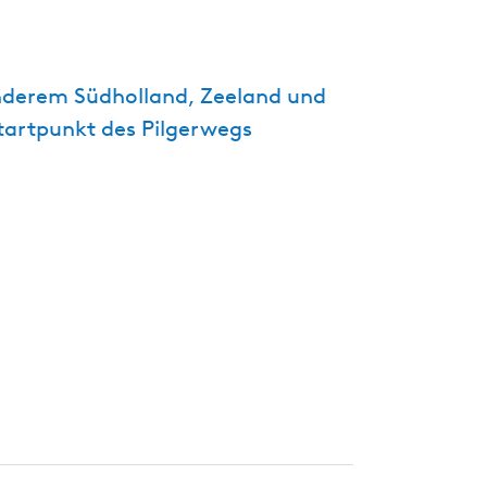
t
u
e
 anderem Südholland, Zeeland und
l
Startpunkt des Pilgerwegs
l
e
S
p
r
a
c
h
e
:
D
e
u
t