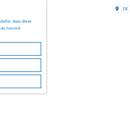
DE
S
p
dafür, dass diese
r
 du hiermit
a
c
h
e
a
u
s
w
ä
h
l
e
n
A
k