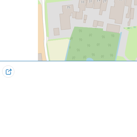
T
Kontakt
e
i
Visit Noardwest Fryslân
l
Het Want 3, 8802 PV Franeker
e
info@visitnoardwestfryslan.nl
n