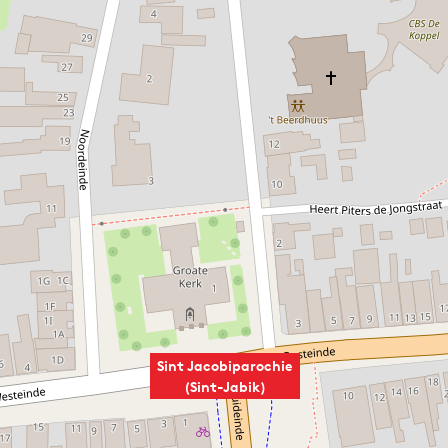
Sint Jacobiparochie
(Sint-Jabik)