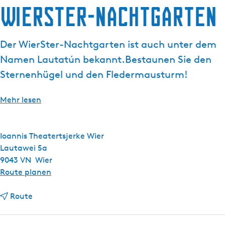
WierSter-Nachtgarten
g
e
Der WierSter-Nachtgarten ist auch unter dem
Namen Lautatún bekannt.Bestaunen Sie den
Sternenhügel und den Fledermausturm!
Mehr lesen
Ioannis Theatertsjerke Wier
Lautawei 5a
9043 VN
Wier
b
Route planen
i
b
s
Route
i
W
s
i