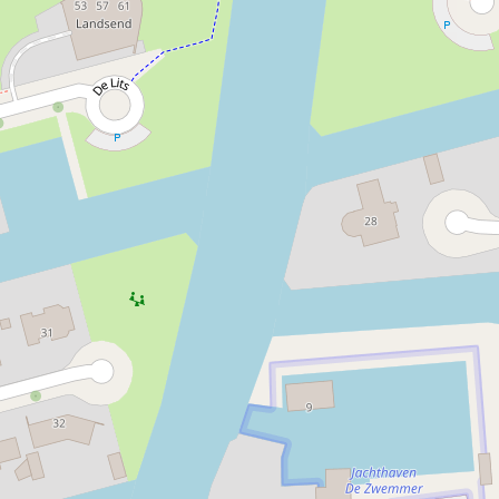
Nahverkehr:
Wochenweise Vermietung
Ja
Wochenendvermietung
Ja
Verleih
Ja
Stromanschluss
Ja
Deponiestelle Chemietoilette
Ja
Wasseranschluss
Ja
Wasserkran
Ja
Grillen erlaubt:
Ja
Wohnmobile sind erlaubt:
Ja
Wohnmobil-Servicestation
Ja
Boden:
Stein
Hafentiefe:
2 m