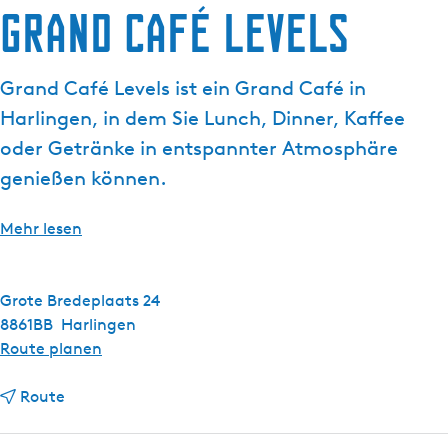
Grand Café Levels
g
e
Grand Café Levels ist ein Grand Café in
Harlingen, in dem Sie Lunch, Dinner, Kaffee
oder Getränke in entspannter Atmosphäre
genießen können.
Mehr lesen
Grote Bredeplaats 24
8861BB
Harlingen
b
Route planen
i
b
s
Route
i
G
s
r