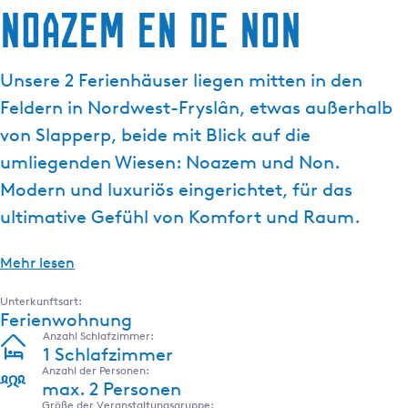
Noazem en de Non
g
e
Unsere 2 Ferienhäuser liegen mitten in den
Feldern in Nordwest-Fryslân, etwas außerhalb
von Slapperp, beide mit Blick auf die
umliegenden Wiesen: Noazem und Non.
Modern und luxuriös eingerichtet, für das
ultimative Gefühl von Komfort und Raum.
Mehr lesen
Unterkunftsart:
Ferienwohnung
Anzahl Schlafzimmer:
1 Schlafzimmer
Anzahl der Personen:
max. 2 Personen
Größe der Veranstaltungsgruppe: