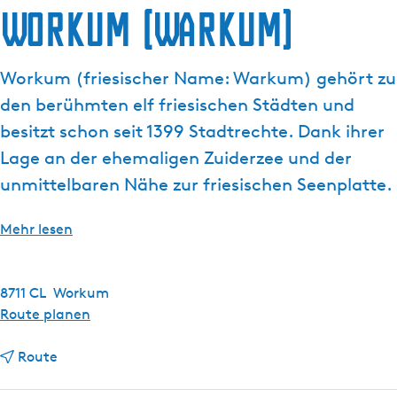
Workum (Warkum)
g
t
e
u
e
Workum (friesischer Name: Warkum) gehört zu
l
den berühmten elf friesischen Städten und
l
e
besitzt schon seit 1399 Stadtrechte. Dank ihrer
S
Lage an der ehemaligen Zuiderzee und der
p
unmittelbaren Nähe zur friesischen Seenplatte.
r
a
Mehr lesen
c
h
e
8711 CL
Workum
:
b
Route planen
D
i
e
b
s
Route
u
i
W
t