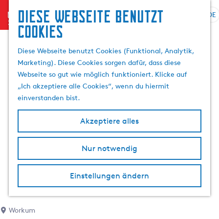
Diese Webseite benutzt
menu
DE
S
Cookies
G
p
e
r
Diese Webseite benutzt Cookies (Funktional, Analytik,
h
a
Marketing). Diese Cookies sorgen dafür, dass diese
e
c
Webseite so gut wie möglich funktioniert. Klicke auf
n
h
„Ich akzeptiere alle Cookies“, wenn du hiermit
S
e
einverstanden bist.
i
a
e
u
Akzeptiere alles
z
s
u
w
r
Nur notwendig
ä
H
h
o
l
Einstellungen ändern
m
e
e
n
p
A
Workum
a
k