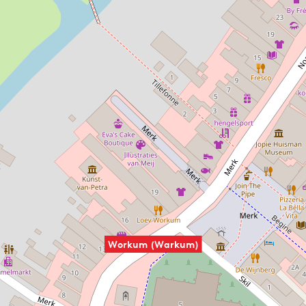
ziehen, denn diese altfriesische Stadt liegt direkt am
IJsselmeer, und der Strand ist mit seinem untiefen Wasser
geradezu ideal für Kinder und
(Kite-)Surfer
. Kein Wunder
also, dass in Workum im Sommer eine Menge los ist. Planen
Sie Ihren Besuch und erfahren Sie hier, wo Sie übernachten
können, was Workum zu bieten hat und wo man in der
Umgebung gut essen kann. Viel Spaß in Workum!
Workum (Warkum)