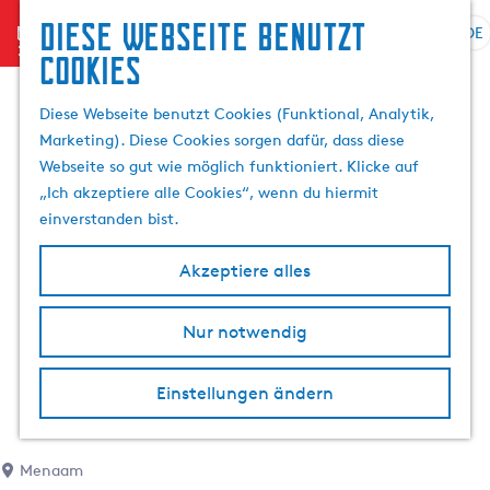
Diese Webseite benutzt
menu
DE
S
Cookies
G
p
e
r
Diese Webseite benutzt Cookies (Funktional, Analytik,
h
a
Marketing). Diese Cookies sorgen dafür, dass diese
e
c
Webseite so gut wie möglich funktioniert. Klicke auf
n
h
„Ich akzeptiere alle Cookies“, wenn du hiermit
S
e
einverstanden bist.
i
a
e
u
Akzeptiere alles
z
s
u
w
r
Nur notwendig
ä
H
h
o
l
Einstellungen ändern
m
e
e
n
p
A
Menaam
a
k