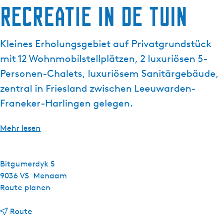
Recreatie in de Tuin
g
t
e
u
e
Kleines Erholungsgebiet auf Privatgrundstück
l
mit 12 Wohnmobilstellplätzen, 2 luxuriösen 5-
l
e
Personen-Chalets, luxuriösem Sanitärgebäude,
S
zentral in Friesland zwischen Leeuwarden-
p
Franeker-Harlingen gelegen.
r
a
Mehr lesen
c
h
e
Bitgumerdyk 5
:
9036 VS
Menaam
D
b
Route planen
e
i
u
b
s
Route
t