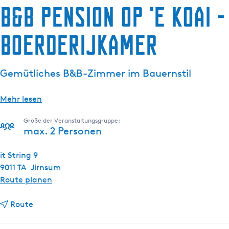
B&B Pension Op 'e Koai -
g
e
Boerderijkamer
Gemütliches B&B-Zimmer im Bauernstil
Mehr lesen
Größe der Veranstaltungsgruppe:
max. 2 Personen
it String 9
9011 TA
Jirnsum
b
Route planen
i
b
s
Route
i
B
s
&