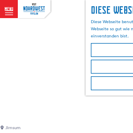
Diese Webs
menu
G
Diese Webseite benutz
e
Webseite so gut wie m
h
einverstanden bist.
e
n
S
i
e
z
u
r
H
o
m
e
p
Jirnsum
a