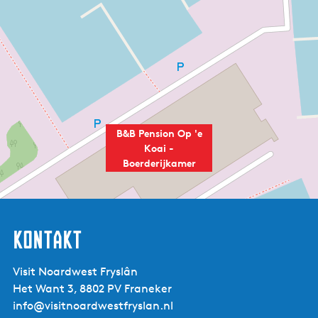
Rauchen:
Absolutes Rauchverbot
B&B Pension Op 'e
Koai -
Boerderijkamer