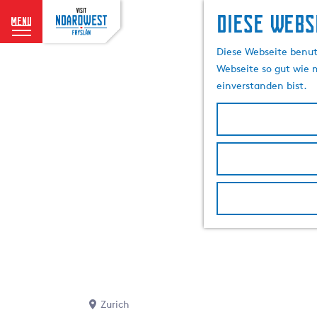
Diese Webs
menu
G
Diese Webseite benutz
e
Webseite so gut wie m
h
einverstanden bist.
e
n
S
i
e
z
u
r
H
o
m
e
p
Zurich
a