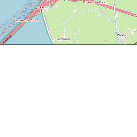
P, NRCAN, Esri Japan, METI, Esri China (Hong Kong), NOSTRA, © OpenStreetMap contributors, and the GIS 