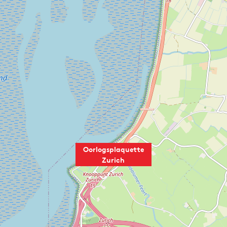
Oorlogsplaquette
Zurich