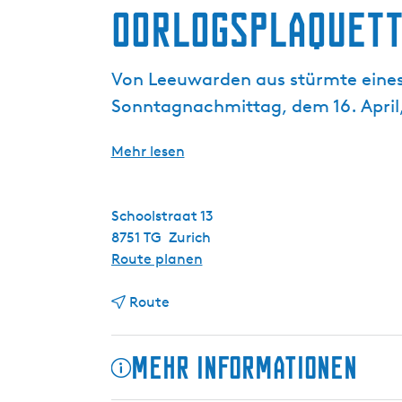
Oorlogsplaquett
g
e
Von Leeuwarden aus stürmte eines
Sonntagnachmittag, dem 16. April,
Mehr lesen
Schoolstraat 13
8751 TG
Zurich
b
Route planen
i
b
s
Route
i
O
s
o
Mehr Informationen
O
r
o
l