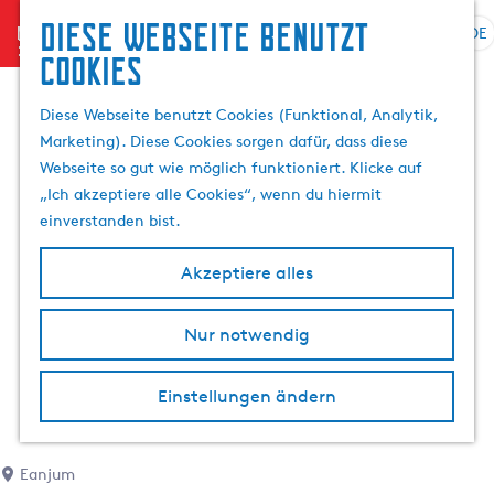
Diese Webseite benutzt
menu
DE
S
Cookies
G
p
e
r
Diese Webseite benutzt Cookies (Funktional, Analytik,
h
a
Marketing). Diese Cookies sorgen dafür, dass diese
e
c
Webseite so gut wie möglich funktioniert. Klicke auf
n
h
„Ich akzeptiere alle Cookies“, wenn du hiermit
S
e
einverstanden bist.
i
a
e
u
Akzeptiere alles
z
s
u
w
r
Nur notwendig
ä
H
h
o
l
Einstellungen ändern
m
e
e
n
p
A
Eanjum
a
k