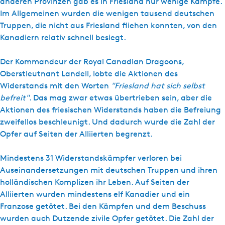
anderen Provinzen gab es in Friesland nur wenige Kämpfe.
s
Im Allgemeinen wurden die wenigen tausend deutschen
c
Truppen, die nicht aus Friesland fliehen konnten, von den
h
Kanadiern relativ schnell besiegt.
Der Kommandeur der Royal Canadian Dragoons,
Oberstleutnant Landell, lobte die Aktionen des
Widerstands mit den Worten
"Friesland hat sich selbst
befreit"
. Das mag zwar etwas übertrieben sein, aber die
Aktionen des friesischen Widerstands haben die Befreiung
zweifellos beschleunigt. Und dadurch wurde die Zahl der
Opfer auf Seiten der Alliierten begrenzt.
Mindestens 31 Widerstandskämpfer verloren bei
Auseinandersetzungen mit deutschen Truppen und ihren
holländischen Komplizen ihr Leben. Auf Seiten der
Alliierten wurden mindestens elf Kanadier und ein
Franzose getötet. Bei den Kämpfen und dem Beschuss
wurden auch Dutzende zivile Opfer getötet. Die Zahl der