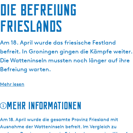
Die Befreiung
g
t
e
u
Frieslands
e
l
l
Am 18. April wurde das friesische Festland
e
S
befreit. In Groningen gingen die Kämpfe weiter.
p
Die Watteninseln mussten noch länger auf ihre
r
Befreiung warten.
a
c
Mehr lesen
h
e
:
Mehr Informationen
D
e
Am 18. April wurde die gesamte Provinz Friesland mit
u
Ausnahme der Watteninseln befreit. Im Vergleich zu
t