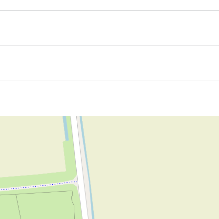
n Het Bildt oder folgen Sie den Spuren von Rembrandt van 
an der Wattenküste bietet weite Ausblicke, charmante Dörf