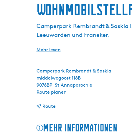
Wohnmobilstellp
g
e
Camperpark Rembrandt & Saskia is
Leeuwarden und Franeker.
Mehr lesen
Camperpark Rembrandt & Saskia
middelwegoost 118B
9076BP
St Annaparochie
b
Route planen
i
b
s
Route
i
W
s
o
Mehr Informationen
W
h