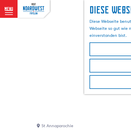
Diese Webs
menu
G
Diese Webseite benutz
e
Webseite so gut wie m
h
einverstanden bist.
e
n
S
i
e
z
u
r
H
o
m
e
p
St Annaparochie
a