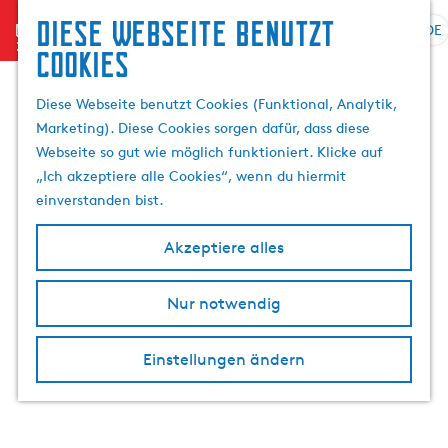
Diese Webseite benutzt
menu
DE
S
Cookies
G
p
e
r
Diese Webseite benutzt Cookies (Funktional, Analytik,
h
a
Marketing). Diese Cookies sorgen dafür, dass diese
e
c
Webseite so gut wie möglich funktioniert. Klicke auf
n
h
„Ich akzeptiere alle Cookies“, wenn du hiermit
S
e
einverstanden bist.
i
a
e
u
Akzeptiere alles
z
s
u
w
r
Nur notwendig
ä
H
h
o
l
Einstellungen ändern
m
e
e
n
p
A
a
k