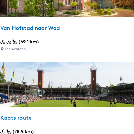
o
n
g
E
Van Hofstad naar Wad
r
f
V
(69,1 km)
g
a
Leeuwarden
o
n
e
H
d
o
f
s
t
a
d
n
Kaats route
a
a
K
(78,9 km)