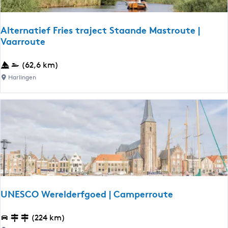
p
k
:
j
Alternatief Fries traject Staande Mastroute |
Vaarroute
e
A
(62,6 km)
l
Harlingen
t
e
r
n
a
t
i
e
f
UNESCO Werelderfgoed | Camperroute
F
r
U
(224 km)
i