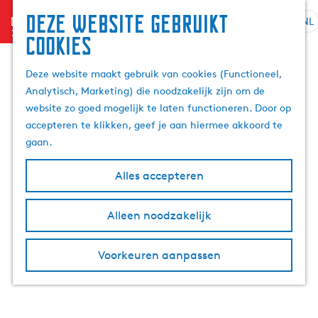
Deze website gebruikt
menu
NL
S
Z
cookies
G
e
o
a
l
e
Deze website maakt gebruik van cookies (Functioneel,
n
e
k
Analytisch, Marketing) die noodzakelijk zijn om de
a
c
e
website zo goed mogelijk te laten functioneren. Door op
a
t
n
accepteren te klikken, geef je aan hiermee akkoord te
r
e
gaan.
d
e
e
r
Alles accepteren
h
t
o
a
m
Alleen noodzakelijk
a
e
l
p
H
Voorkeuren aanpassen
a
u
g
i
e
d
i