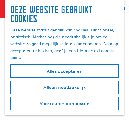
Deze website gebruikt
menu
NL
S
Z
cookies
G
e
o
a
l
e
Deze website maakt gebruik van cookies (Functioneel,
n
e
k
Analytisch, Marketing) die noodzakelijk zijn om de
a
c
e
website zo goed mogelijk te laten functioneren. Door op
a
t
n
accepteren te klikken, geef je aan hiermee akkoord te
r
e
gaan.
d
e
e
r
Alles accepteren
h
t
o
a
m
Alleen noodzakelijk
a
e
l
p
H
Voorkeuren aanpassen
a
u
g
i
e
d
i