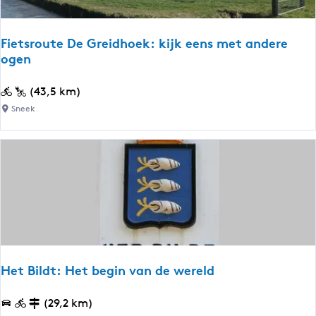
n
N
Fietsroute De Greidhoek: kijk eens met andere
o
ogen
a
r
F
(43,5 km)
d
i
Sneek
w
e
e
t
s
s
t
r
-
o
F
u
r
t
y
e
s
D
Het Bildt: Het begin van de wereld
l
e
â
G
H
(29,2 km)
n
r