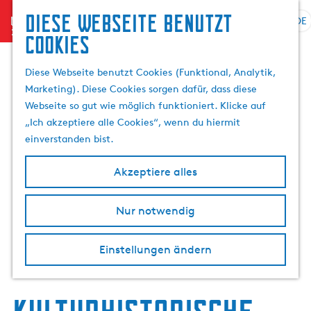
Diese Webseite benutzt
menu
DE
S
Cookies
G
p
e
r
Diese Webseite benutzt Cookies (Funktional, Analytik,
h
a
Marketing). Diese Cookies sorgen dafür, dass diese
e
c
Webseite so gut wie möglich funktioniert. Klicke auf
n
h
„Ich akzeptiere alle Cookies“, wenn du hiermit
S
e
einverstanden bist.
i
a
e
u
Akzeptiere alles
z
s
u
w
r
Nur notwendig
ä
H
h
o
l
Einstellungen ändern
m
e
e
n
p
A
a
k