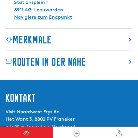
Stationsplein 1
8911 AG
Leeuwarden
Navigiere zum Endpunkt
Merkmale
Routen in der Nähe
Markiert:
Ja
Routeneigenschaften:
Themen-Routen, Von A nach A
Routentyp:
Natur Route, Freizeitgestaltung
Kontakt
Strecke Hindernisse:
Überführung
Details zur Markierung:
Visit Noardwest Fryslân
Het Want 3, 8802 PV Franeker
info@visitnoardwestfryslan.nl
Bauernland
Ja
Durch Dörfer
Ja