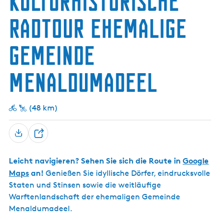
Kulturhistorische
g
t
Radtour ehemalige
e
u
e
Gemeinde
l
l
e
Menaldumadeel
S
p
r
(48 km)
a
c
T
h
e
e
Leicht navigieren? Sehen Sie sich die Route in
Google
i
:
Maps
an!
Genießen Sie idyllische Dörfer, eindrucksvolle
l
D
Staten und Stinsen sowie die weitläufige
e
e
Warftenlandschaft der ehemaligen Gemeinde
n
u
Menaldumadeel.
t