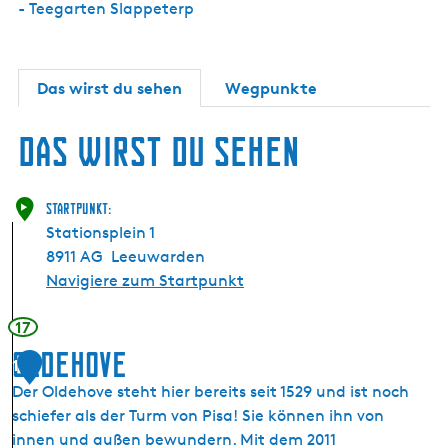
- Teegarten Slappeterp
Das wirst du sehen
Wegpunkte
Das wirst du sehen
Startpunkt:
Stationsplein 1
8911 AG
Leeuwarden
Navigiere zum Startpunkt
17
Oldehove
1
Der Oldehove steht hier bereits seit 1529 und ist noch
schiefer als der Turm von Pisa! Sie können ihn von
innen und außen bewundern. Mit dem 2011