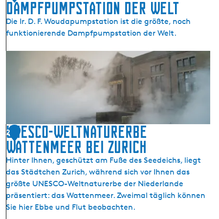
Dampfpumpstation der Welt
Die Ir. D. F. Woudapumpstation ist die größte, noch
funktionierende Dampfpumpstation der Welt.
W
o
u
d
a
g
e
UNESCO-Weltnaturerbe
2
m
Wattenmeer bei Zurich
a
Hinter Ihnen, geschützt am Fuße des Seedeichs, liegt
a
das Städtchen Zurich, während sich vor Ihnen das
l
größte UNESCO-Weltnaturerbe der Niederlande
:
präsentiert: das Wattenmeer. Zweimal täglich können
d
Sie hier Ebbe und Flut beobachten.
i