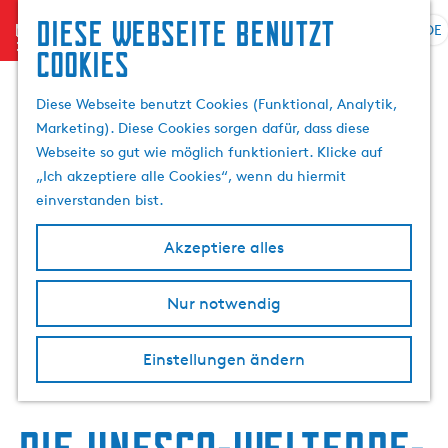
Diese Webseite benutzt
menu
DE
S
Cookies
G
p
e
r
Diese Webseite benutzt Cookies (Funktional, Analytik,
h
a
Marketing). Diese Cookies sorgen dafür, dass diese
e
c
Webseite so gut wie möglich funktioniert. Klicke auf
n
h
„Ich akzeptiere alle Cookies“, wenn du hiermit
S
e
einverstanden bist.
i
a
e
u
Akzeptiere alles
z
s
u
w
r
Nur notwendig
ä
H
h
o
l
Einstellungen ändern
m
e
e
n
p
A
a
k