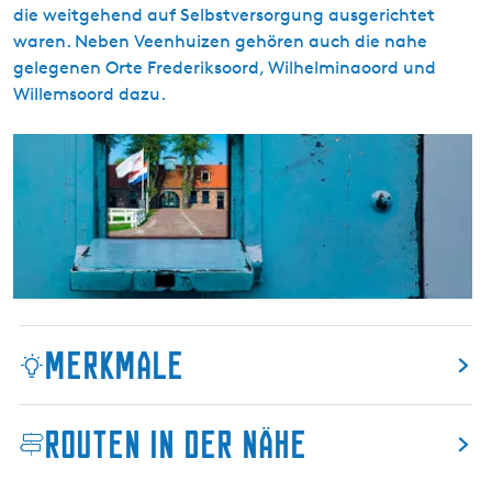
l
die weitgehend auf Selbstversorgung ausgerichtet
c
(
a
waren. Neben Veenhuizen gehören auch die nahe
h
L
n
gelegenen Orte Frederiksoord, Wilhelminaoord und
j
e
Willemsoord dazu.
o
t
u
a
A
w
r
r
e
i
m
r
u
e
t
m
n
)
k
o
l
Merkmale
o
n
i
Routen in der Nähe
e
Markiert:
Nein
n
Routentyp:
Freizeitgestaltung