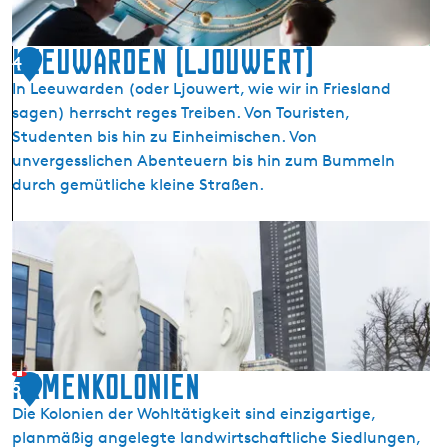
g
b
t
l
e
i
i
Leeuwarden (Ljouwert)
W
o
4
c
a
n
In Leeuwarden (oder Ljouwert, wie wir in Friesland
h
t
d
sagen) herrscht reges Treiben. Von Touristen,
e
t
e
Studenten bis hin zu Einheimischen. Von
s
e
r
unvergesslichen Abenteuern bis hin zum Bummeln
E
n
W
durch gemütliche kleine Straßen.
i
m
e
s
e
l
L
e
e
t
e
E
r
e
i
b
u
s
e
w
i
i
a
n
Z
r
Armenkolonien
g
5
u
d
a
Die Kolonien der Wohltätigkeit sind einzigartige,
r
e
P
planmäßig angelegte landwirtschaftliche Siedlungen,
i
n