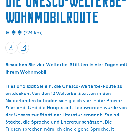
Die Unesco-Welterbe-
g
t
Wohnmobilroute
e
u
e
l
(224 km)
l
e
S
T
p
e
r
Besuchen Sie vier Welterbe-Stätten in vier Tagen mit
i
a
Ihrem Wohnmobil
l
c
e
h
Friesland lädt Sie ein, die Unesco-Welterbe-Route zu
n
e
entdecken. Von den 12 Welterbe-Stätten in den
:
Niederlanden befinden sich gleich vier in der Provinz
D
Friesland. Und die Hauptstadt Leeuwarden wurde von
e
der Unesco zur Stadt der Literatur ernannt. Es sind
u
Städte, die Sprache und Literatur schätzen. Die
t
Friesen sprechen nämlich eine eigene Sprache, it