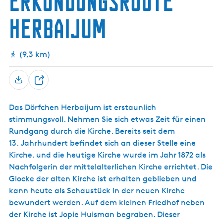
Erkundungsroute
g
t
Herbaijum
e
u
e
l
(9,3 km)
l
e
S
T
p
e
r
Das Dörfchen Herbaijum ist erstaunlich
i
a
stimmungsvoll. Nehmen Sie sich etwas Zeit für einen
l
c
Rundgang durch die Kirche. Bereits seit dem
e
h
13. Jahrhundert befindet sich an dieser Stelle eine
n
e
Kirche. und die heutige Kirche wurde im Jahr 1872 als
:
Nachfolgerin der mittelalterlichen Kirche errichtet. Die
D
Glocke der alten Kirche ist erhalten geblieben und
e
kann heute als Schaustück in der neuen Kirche
u
bewundert werden. Auf dem kleinen Friedhof neben
t
der Kirche ist Jopie Huisman begraben. Dieser