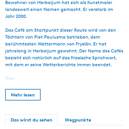
s
Bewohner von Herbaijum hat sich als Kunstmaler
c
landesweit einen Namen gemacht. Er verstarb im
h
Jahr 2000.
Das Café am Startpunkt dieser Route wird von den
Töchtern von Piet Paulusma betrieben, dem
berühmtesten Wettermann von Fryslân. Er hat
jahrelang in Herbaijum gewohnt. Der Name des Cafés
bezieht sich natürlich auf das friesische Sprichwort,
mit dem er seine Wetterberichte immer beendet.
Dies…
Mehr lesen
Das wirst du sehen
Wegpunkte