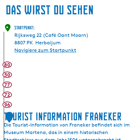
Das wirst du sehen
Startpunkt:
Rijksweg 22 (Café Oant Moarn)
8807 PK
Herbaijum
Navigiere zum Startpunkt
80
50
77
72
96
Tourist Information Franeker
1
Die Tourist-Information von Franeker befindet sich im
Museum Martena, das in einem historischen
Stadtschloss aus dem Jahr 1506 untergebracht ist.