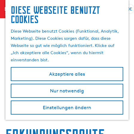
Diese Webseite benutzt
menu
DE
S
Cookies
G
p
e
r
Diese Webseite benutzt Cookies (Funktional, Analytik,
h
a
Marketing). Diese Cookies sorgen dafür, dass diese
e
c
Webseite so gut wie möglich funktioniert. Klicke auf
n
h
„Ich akzeptiere alle Cookies“, wenn du hiermit
S
e
einverstanden bist.
i
a
e
u
Akzeptiere alles
z
s
u
w
r
Nur notwendig
ä
H
h
o
l
Einstellungen ändern
m
e
e
n
p
A
a
k