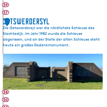
e
59
t
57
a
Getswerdersyl
8
r
i
Die Getswerdersyl war die nördlichste Schleuse des
u
Slachtedijk. Im Jahr 1982 wurde die Schleuse
m
abgerissen, und an der Stelle der alten Schleuse steht
heute ein großes Gedenkmonument.
G
e
t
s
w
e
r
58
d
50
e