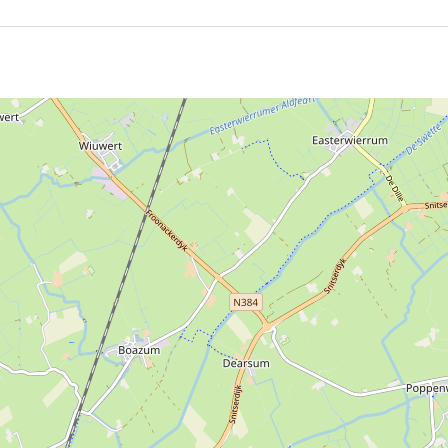
haft. Sieger ist der Skipper und seine Mannschaft, die so 
enigsten Punkte erzielt hat, ist Meister. Sollte es dann im
 die Reihenfolge des Eintreffens im letzten Rennen. (Fast)
findet auf dem Sneekermeer statt.
op Fryslân bildlich dargestellt. Fans des Skûtsjesilens se
möglich, die Wettbewerbe vom Ufer aus zu betrachten oder 
ebsite der SKS.