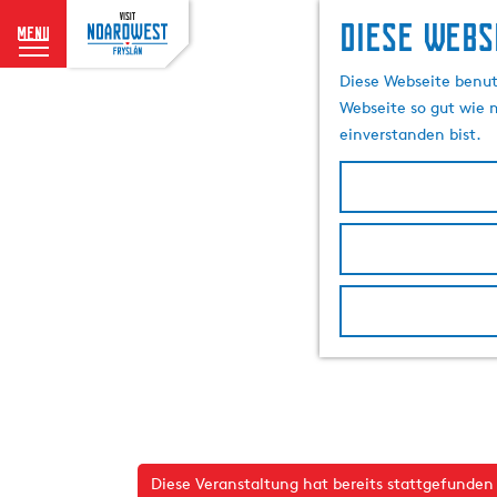
Diese Webs
menu
G
Diese Webseite benutz
e
Webseite so gut wie m
h
einverstanden bist.
e
n
S
i
e
z
u
r
H
o
m
e
p
Diese Veranstaltung hat bereits stattgefunden
a