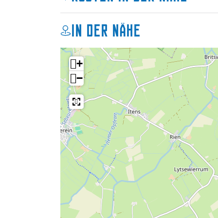
Die SKS Skûtsjes kämpfen um die Meistersc
Skûtsje, das nach dem letzten Rennen die w
In der Nähe
zwei oder mehr Skûtsjes geben, entscheidet
gesegelt. Das Finale des SKS Skûtsjesilen 
+
Die Wettbewerbe werden ausführlich von Omr
−
nichts von den Wettbewerben. Es ist auch 
vollständige Programm besuchen Sie die W
Daten/Zeiten 2025:
Mo 28. Juli – De Veenhoop
Di 29. Juli – Earnewâld
Mi 30. Juli – Terherne
Do 31. Juli – Langweer
Fr 1. August – Nachhol-/Ruhetag
Sa 2. August – Stavoren
Mo 4. August – Woudsend
Di 5. August – Elahuizen