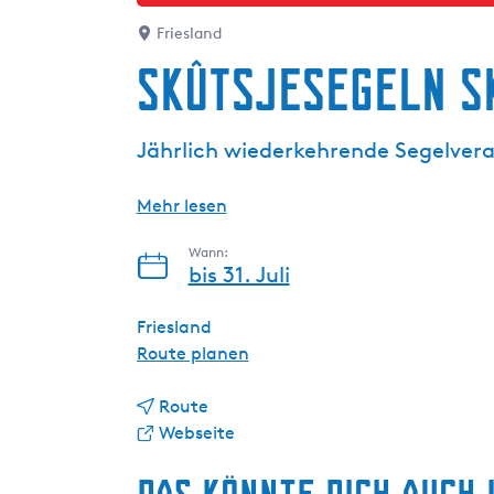
g
Friesland
e
Skûtsjesegeln S
Jährlich wiederkehrende Segelveran
Mehr lesen
Wann:
bis 31. Juli
Friesland
b
Route planen
i
b
s
Route
i
a
S
Webseite
s
b
k
S
S
û