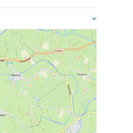
wenig wie möglich Punkte gesegelt hat. Das
mer noch ein gleiches Ergebnis zwischen
 jeden Tag wird in einem anderen Ort
geln so fast mit an Bord und verpassen
von einem Ausflugsschiff aus. Für das