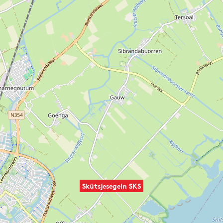
Skûtsjesegeln SKS