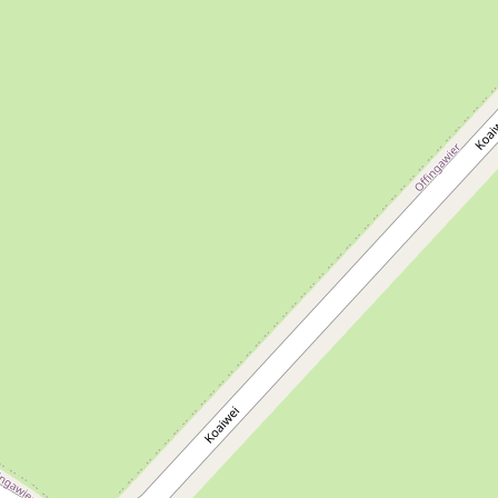
Nieuw dit jaar zijn de schermen op de kade met daarop de
livestream van Omrop Fryslân. Zo worden de wedstrijden
dichterbij het publiek gebracht.
Kijk voor het volledige programma op de
website van de
SKS
.