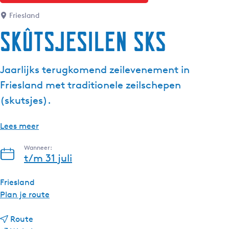
g
Friesland
e
Skûtsjesilen SKS
t
a
a
Jaarlijks terugkomend zeilevenement in
l
Friesland met traditionele zeilschepen
:
N
(skutsjes).
e
d
Lees meer
e
r
Wanneer:
t/m 31 juli
l
a
Friesland
n
n
Plan je route
d
a
s
n
a
Route