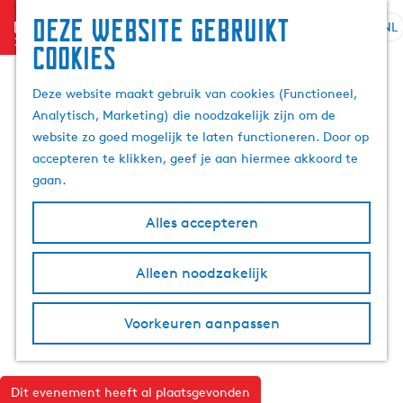
Deze website gebruikt
menu
NL
S
Z
cookies
G
e
o
a
l
e
Deze website maakt gebruik van cookies (Functioneel,
n
e
k
Analytisch, Marketing) die noodzakelijk zijn om de
a
c
e
website zo goed mogelijk te laten functioneren. Door op
a
t
n
accepteren te klikken, geef je aan hiermee akkoord te
r
e
gaan.
d
e
e
r
Alles accepteren
h
t
o
a
m
Alleen noodzakelijk
a
e
l
p
H
Voorkeuren aanpassen
a
u
g
i
e
d
Dit evenement heeft al plaatsgevonden
i