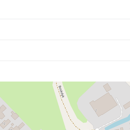
rurlaub!
 Friesische Meisterschafts-Fierljeppen statt. Fierljeppen ist
tab über das Wasser springen — spektakulär, spannend und e
nds, beeindruckende Sprünge, echte friesische Sportkultur u
r zum ersten Mal seht: Dieses Ereignis ist ein besonderes Er
here]