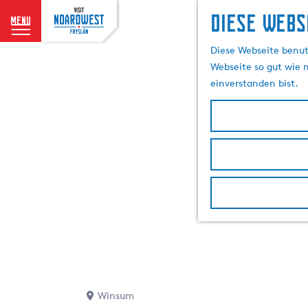
Diese Webs
menu
G
Diese Webseite benutz
e
Webseite so gut wie m
h
einverstanden bist.
e
n
S
i
e
z
u
r
H
o
m
e
p
Winsum
a