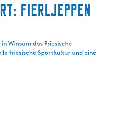
rt: Fierljeppen
t
u
e
l
l
 in Winsum das Friesische
e
S
lle friesische Sportkultur und eine
p
r
a
c
h
e
:
D
e
u
t