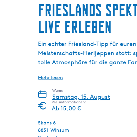
Frieslands spek
g
e
live erleben
Ein echter Friesland-Tipp für eur
Meisterschafts-Fierljeppen statt: 
tolle Atmosphäre für die ganze Fam
Mehr lesen
Wann:
Samstag, 15. August
Preisinformationen:
Ab 15,00 €
Skans 6
8831
Winsum