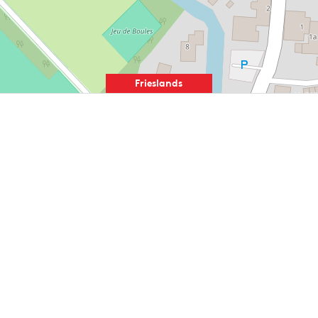
Frieslands
spektakulärster
Sommersport:
Fierljeppen live
erleben