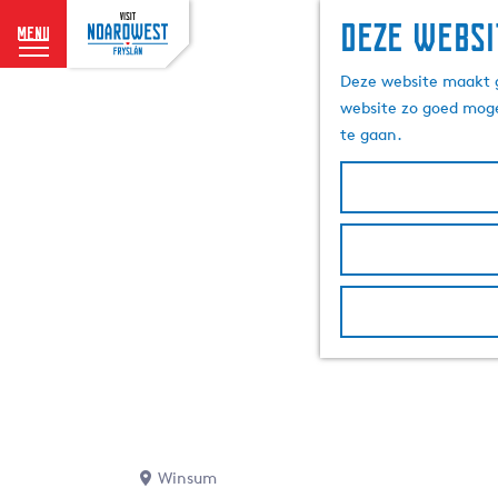
Deze websi
menu
G
Deze website maakt g
a
website zo goed moge
n
te gaan.
a
a
r
d
e
h
o
m
e
p
a
g
e
Winsum