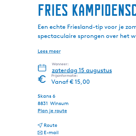
Fries Kampioens
Een echte Friesland-tip voor je zo
spectaculaire sprongen over het wat
Lees meer
Wanneer:
zaterdag 15 augustus
Prijsinformatie:
Vanaf € 15,00
Skans 6
8831
Winsum
n
Plan je route
a
n
a
Route
a
n
r
E-mail