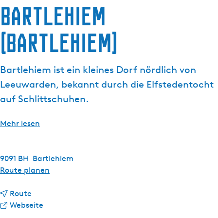
Bartlehiem
g
t
e
u
(Bartlehiem)
e
l
l
Bartlehiem ist ein kleines Dorf nördlich von
e
S
Leeuwarden, bekannt durch die Elfstedentocht
p
auf Schlittschuhen.
r
a
Mehr lesen
c
h
e
9091 BH
Bartlehiem
:
b
Route planen
D
i
e
b
s
Route
u
i
a
B
Webseite
t
s
b
a