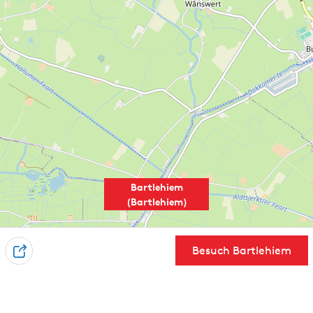
Bartlehiem
(Bartlehiem)
Besuch Bartlehiem
T
e
i
l