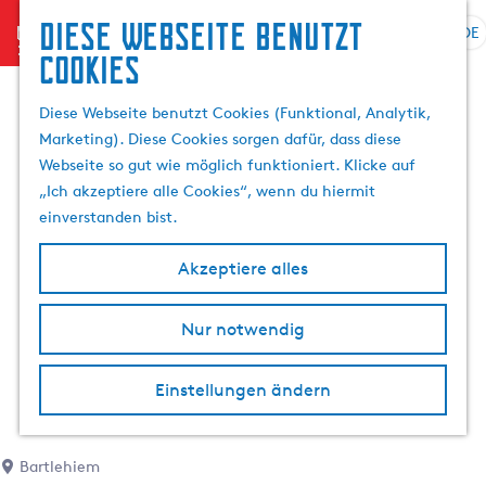
Diese Webseite benutzt
menu
DE
S
Cookies
G
p
e
r
Diese Webseite benutzt Cookies (Funktional, Analytik,
h
a
Marketing). Diese Cookies sorgen dafür, dass diese
e
c
Webseite so gut wie möglich funktioniert. Klicke auf
n
h
„Ich akzeptiere alle Cookies“, wenn du hiermit
S
e
einverstanden bist.
i
a
e
u
Akzeptiere alles
z
s
u
w
r
Nur notwendig
ä
H
h
o
l
Einstellungen ändern
m
e
e
n
p
A
Bartlehiem
a
k