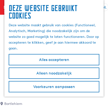
Deze website gebruikt
menu
NL
S
Z
cookies
G
e
o
a
l
e
Deze website maakt gebruik van cookies (Functioneel,
n
e
k
Analytisch, Marketing) die noodzakelijk zijn om de
a
c
e
website zo goed mogelijk te laten functioneren. Door op
a
t
n
accepteren te klikken, geef je aan hiermee akkoord te
r
e
gaan.
d
e
e
r
Alles accepteren
h
t
o
a
m
Alleen noodzakelijk
a
e
l
p
H
Voorkeuren aanpassen
a
u
g
i
e
d
Bartlehiem
i