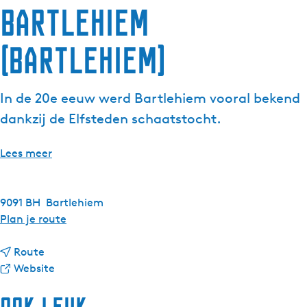
Bartlehiem
g
e
(Bartlehiem)
t
a
a
In de 20e eeuw werd Bartlehiem vooral bekend
l
:
dankzij de Elfsteden schaatstocht.
N
e
Lees meer
d
e
r
9091 BH
Bartlehiem
l
n
Plan je route
a
a
n
n
a
Route
d
a
v
r
Website
s
a
a
B
r
n
a