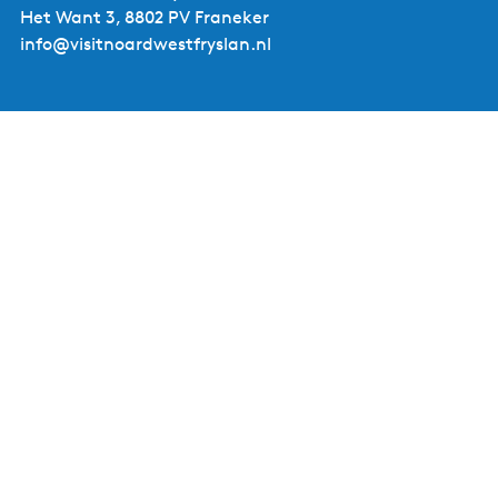
Het Want 3, 8802 PV Franeker
info@visitnoardwestfryslan.nl
Leaflet
|
Powered by Esri | Esri, HERE, Garmin, USGS, Intermap, INCREMENT P, NRCAN, Esri Japan, METI,
Esri China (Hong Kong), NOSTRA, © OpenStreetMap contributors, and the GIS User Community