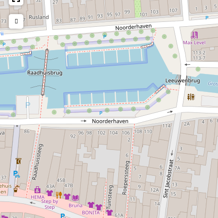
Das Hannemahaus als Wohnhaus
Das Hannemahaus gehört zu den ersten Häusern der
Harlinger Innenstadt. Die ältesten Teile stammen aus der
Mitte des 16. Jahrhunderts. In der ersten Hälfte des 18.
Jahrhunderts wurde das Haus von der Familie Scheltema
bewohnt. Dadurch, dass die Tochter Lijsbet im Jahr 1743
Sjoerd Hannema heiratete, gelangte das Haus in den
Besitz der Hannemas.
Sjoerd und Lijsbet ließen im Jahr 1744 den Giebel durch
einen modernen Uhrengiebel ersetzen. Im Jahr 1825
wurden zwei Lagerhäuser abgerissen, die neben dem Haus
standen. Die heutigen Gebäude ersetzen diese
Lagerhäuser. Dieser Teil erhielt einen Leistengiebel.
Das Interieur ist noch ziemlich intakt. Die Verkleidung in
der Halle stammt teilweise noch aus dem 17. Jahrhundert
und die Decke im schönen Vorraum, “'t Zaal”, stammt aus
dem Jahr 1825.