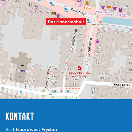
Die Kaminsimse im Haus sind größtenteils authentisch. Der
Spiegel über dem Kaminsims hängt schon seit 1790 an
Das Hannemahuis
derselben Stelle im Hinterzimmer. Er wurde mit Motiven
von einer Jenever Destille verziert. Die Firma des Brenners
befand sich in den Nebengebäuden.
Das Vorderhaus wurde regelmäßig an die sich ändernden
Nutzungswünsche angepasst. Innerhalb der letzten
hundert Jahre geschah das in den Jahren 1911, 1938, 1988
und 2008.
Seit 1957 wird das Gebäude als Museum genutzt. Die
Familie Hannema verließ das Haus im Jahr 1964, nach dem
Tod von Leendert Jacobus Hannema, der das Haus an die
Gemeinde übertrug, damit das von ihm gegründete
Kontakt
Museum dort weitergeführt werden konnte.
Visit Noardwest Fryslân