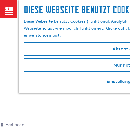
Diese Webseite benutzt Cook
menu
G
Diese Webseite benutzt Cookies (Funktional, Analytik, 
e
Webseite so gut wie möglich funktioniert. Klicke auf „
h
einverstanden bist.
e
n
Akzeptie
S
i
Nur no
e
z
u
Einstellun
r
H
o
m
e
p
Harlingen
a