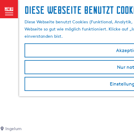
Diese Webseite benutzt Cook
menu
G
Diese Webseite benutzt Cookies (Funktional, Analytik, 
e
Webseite so gut wie möglich funktioniert. Klicke auf „
h
einverstanden bist.
e
n
Akzeptie
S
i
Nur no
e
z
u
Einstellun
r
H
o
m
e
p
Ingelum
a